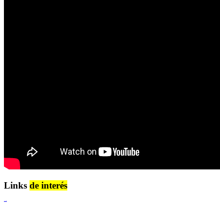
Links
de interés
Lenguaje Claro