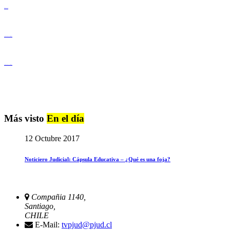
Derechos Humanos
Igualdad de Género y No Discriminación
Igualdad de Género y No Discriminación
Más visto
En el día
12 Octubre 2017
Noticiero Judicial: Cápsula Educativa – ¿Qué es una foja?
Compañia 1140,
Santiago,
CHILE
E-Mail:
tvpjud@pjud.cl