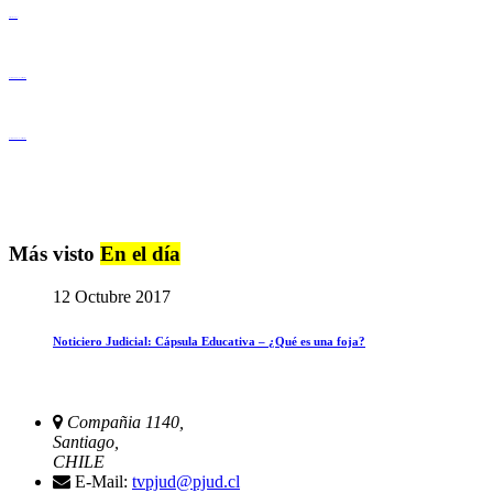
Derechos Humanos
Igualdad de Género y No Discriminación
Igualdad de Género y No Discriminación
Más visto
En el día
12 Octubre 2017
Noticiero Judicial: Cápsula Educativa – ¿Qué es una foja?
Compañia 1140,
Santiago,
CHILE
E-Mail:
tvpjud@pjud.cl