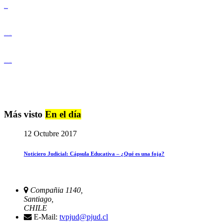
Derechos Humanos
Igualdad de Género y No Discriminación
Igualdad de Género y No Discriminación
Más visto
En el día
12 Octubre 2017
Noticiero Judicial: Cápsula Educativa – ¿Qué es una foja?
Compañia 1140,
Santiago,
CHILE
E-Mail:
tvpjud@pjud.cl