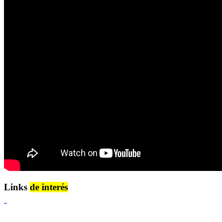
Links
de interés
Lenguaje Claro