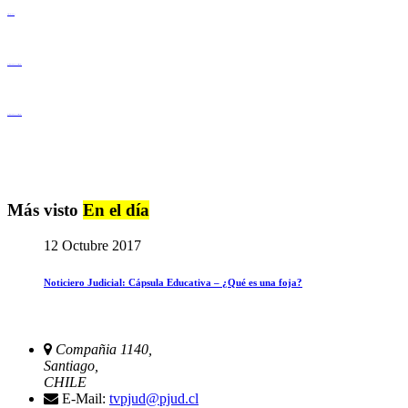
Derechos Humanos
Igualdad de Género y No Discriminación
Igualdad de Género y No Discriminación
Más visto
En el día
12 Octubre 2017
Noticiero Judicial: Cápsula Educativa – ¿Qué es una foja?
Compañia 1140,
Santiago,
CHILE
E-Mail:
tvpjud@pjud.cl