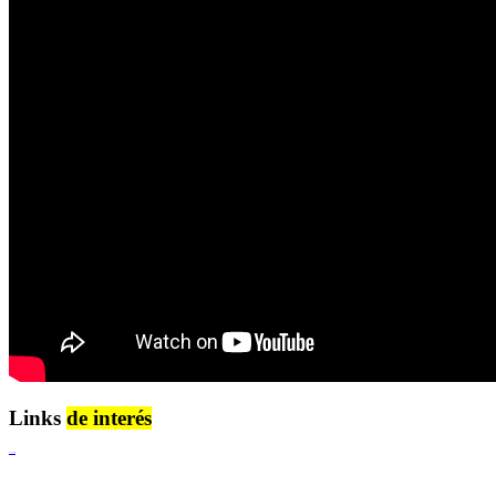
Links
de interés
Lenguaje Claro