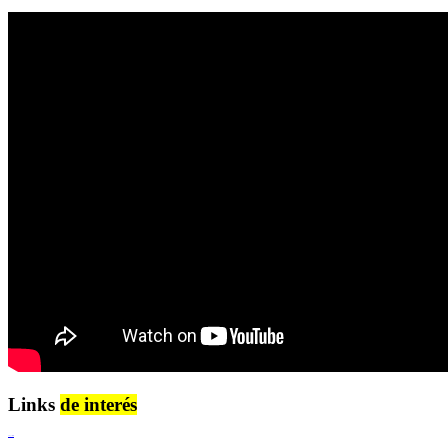
Links
de interés
Lenguaje Claro