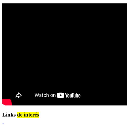
Links
de interés
Lenguaje Claro