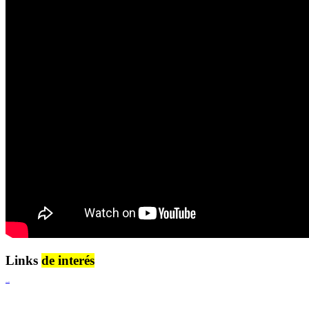
Links
de interés
Lenguaje Claro