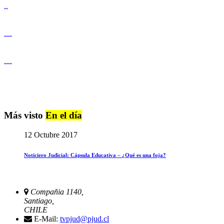
Derechos Humanos
Igualdad de Género y No Discriminación
Igualdad de Género y No Discriminación
Más visto
En el día
12 Octubre 2017
Noticiero Judicial: Cápsula Educativa – ¿Qué es una foja?
Compañia 1140,
Santiago,
CHILE
E-Mail:
tvpjud@pjud.cl