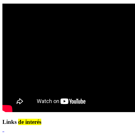
Links
de interés
Lenguaje Claro