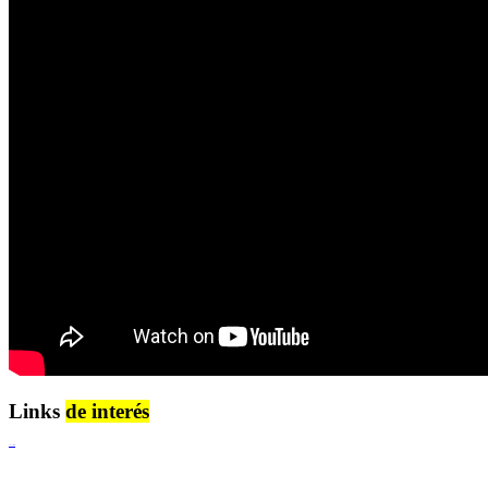
Links
de interés
Lenguaje Claro