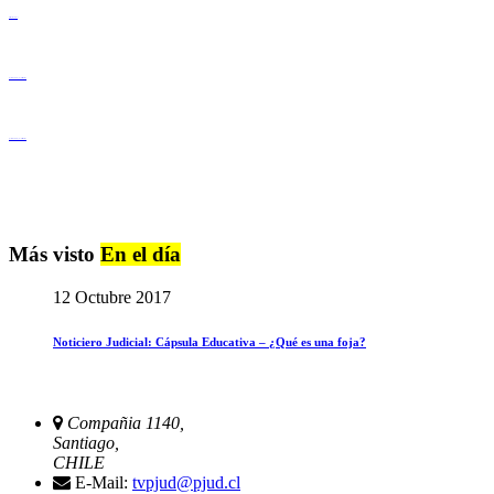
Derechos Humanos
Igualdad de Género y No Discriminación
Igualdad de Género y No Discriminación
Más visto
En el día
12 Octubre 2017
Noticiero Judicial: Cápsula Educativa – ¿Qué es una foja?
Compañia 1140,
Santiago,
CHILE
E-Mail:
tvpjud@pjud.cl