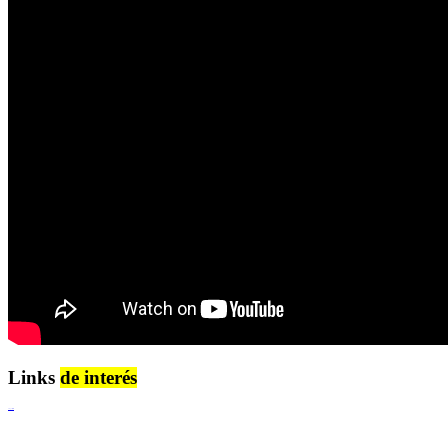
Links
de interés
Lenguaje Claro