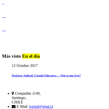
Derechos Humanos
Igualdad de Género y No Discriminación
Igualdad de Género y No Discriminación
Más visto
En el día
12 Octubre 2017
Noticiero Judicial: Cápsula Educativa – ¿Qué es una foja?
Compañia 1140,
Santiago,
CHILE
E-Mail:
tvpjud@pjud.cl