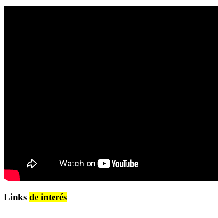
Links
de interés
Lenguaje Claro