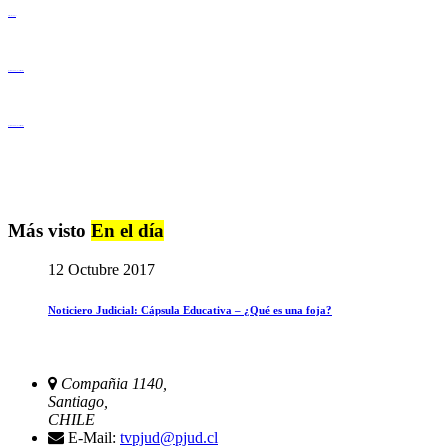
Derechos Humanos
Igualdad de Género y No Discriminación
Igualdad de Género y No Discriminación
Más visto
En el día
12 Octubre 2017
Noticiero Judicial: Cápsula Educativa – ¿Qué es una foja?
Compañia 1140,
Santiago,
CHILE
E-Mail:
tvpjud@pjud.cl