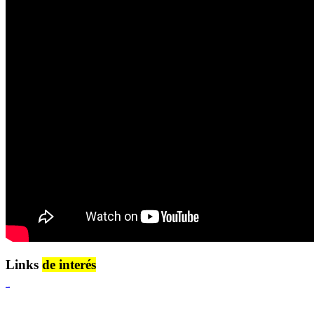
Links
de interés
Lenguaje Claro