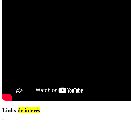
Links
de interés
Lenguaje Claro