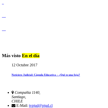
Derechos Humanos
Igualdad de Género y No Discriminación
Igualdad de Género y No Discriminación
Más visto
En el día
12 Octubre 2017
Noticiero Judicial: Cápsula Educativa – ¿Qué es una foja?
Compañia 1140,
Santiago,
CHILE
E-Mail:
tvpjud@pjud.cl