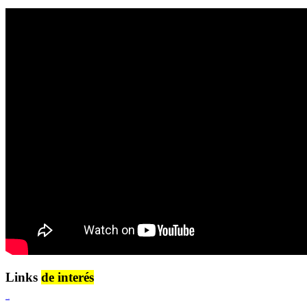
Links
de interés
Lenguaje Claro