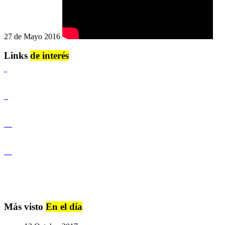
27 de Mayo 2016
Links
de interés
Lenguaje Claro
Derechos Humanos
Igualdad de Género y No Discriminación
Igualdad de Género y No Discriminación
Más visto
En el día