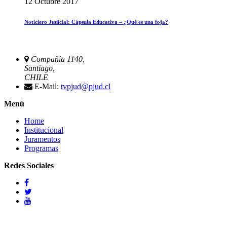
12 Octubre 2017
Noticiero Judicial: Cápsula Educativa – ¿Qué es una foja?
Compañia 1140,
Santiago,
CHILE
E-Mail:
tvpjud@pjud.cl
Menú
Home
Institucional
Juramentos
Programas
Redes Sociales