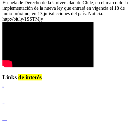
Escuela de Derecho de la Universidad de Chile, en el marco de la
implementación de la nueva ley que entrará en vigencia el 18 de
junio próximo, en 13 jurisdicciones del país. Noticia:
http://bit.ly/1SSTMjy
Links
de interés
Lenguaje Claro
Derechos Humanos
Igualdad de Género y No Discriminación