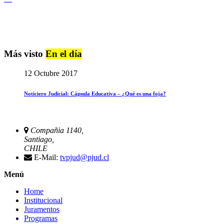
Igualdad de Género y No Discriminación
Más visto
En el día
12 Octubre 2017
Noticiero Judicial: Cápsula Educativa – ¿Qué es una foja?
Compañia 1140,
Santiago,
CHILE
E-Mail:
tvpjud@pjud.cl
Menú
Home
Institucional
Juramentos
Programas