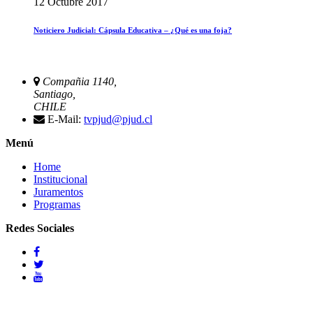
12 Octubre 2017
Noticiero Judicial: Cápsula Educativa – ¿Qué es una foja?
Compañia 1140,
Santiago,
CHILE
E-Mail:
tvpjud@pjud.cl
Menú
Home
Institucional
Juramentos
Programas
Redes Sociales