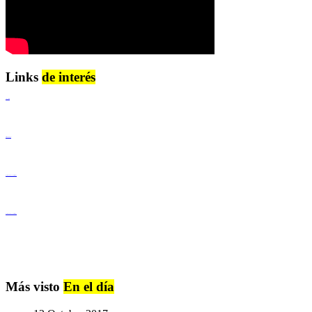
Links
de interés
Lenguaje Claro
Derechos Humanos
Igualdad de Género y No Discriminación
Igualdad de Género y No Discriminación
Más visto
En el día