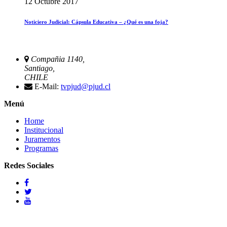
12 Octubre 2017
Noticiero Judicial: Cápsula Educativa – ¿Qué es una foja?
Compañia 1140,
Santiago,
CHILE
E-Mail:
tvpjud@pjud.cl
Menú
Home
Institucional
Juramentos
Programas
Redes Sociales