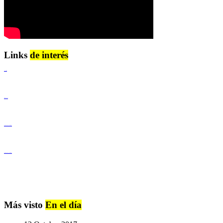
Links
de interés
Lenguaje Claro
Derechos Humanos
Igualdad de Género y No Discriminación
Igualdad de Género y No Discriminación
Más visto
En el día