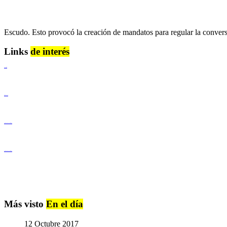
Escudo. Esto provocó la creación de mandatos para regular la conversi
Links
de interés
Lenguaje Claro
Derechos Humanos
Igualdad de Género y No Discriminación
Igualdad de Género y No Discriminación
Más visto
En el día
12 Octubre 2017