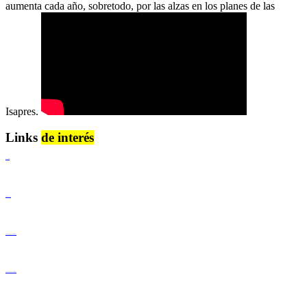
aumenta cada año, sobretodo, por las alzas en los planes de las
Isapres.
Links
de interés
Lenguaje Claro
Derechos Humanos
Igualdad de Género y No Discriminación
Igualdad de Género y No Discriminación