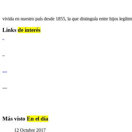
vivida en nuestro país desde 1855, la que distinguía entre hijos legítim
Links
de interés
Lenguaje Claro
Derechos Humanos
Igualdad de Género y No Discriminación
Igualdad de Género y No Discriminación
Más visto
En el día
12 Octubre 2017