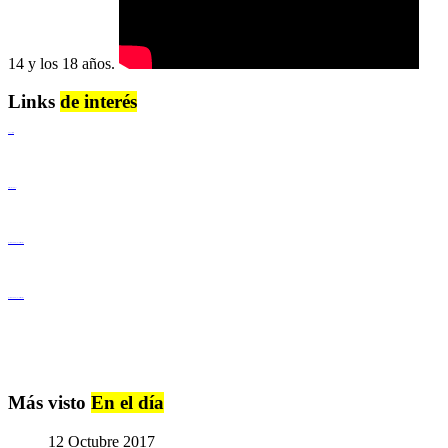
14 y los 18 años.
Links
de interés
Lenguaje Claro
Derechos Humanos
Igualdad de Género y No Discriminación
Igualdad de Género y No Discriminación
Más visto
En el día
12 Octubre 2017