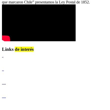
que marcaron Chile” presentamos la Ley Postal de 1852.
Links
de interés
Lenguaje Claro
Derechos Humanos
Igualdad de Género y No Discriminación
Igualdad de Género y No Discriminación