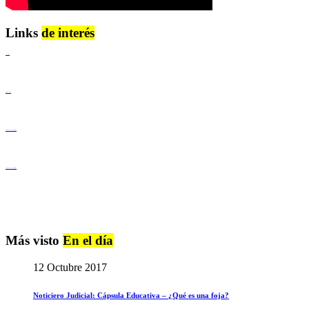
Links
de interés
Lenguaje Claro
Derechos Humanos
Igualdad de Género y No Discriminación
Igualdad de Género y No Discriminación
Más visto
En el día
12 Octubre 2017
Noticiero Judicial: Cápsula Educativa – ¿Qué es una foja?