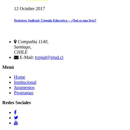
12 Octubre 2017
Noticiero Judicial: Cápsula Educativa – ¿Qué es una foja?
Compañia 1140,
Santiago,
CHILE
E-Mail:
tvpjud@pjud.cl
Menú
Home
Institucional
Juramentos
Programas
Redes Sociales