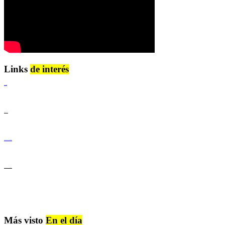
Links
de interés
Lenguaje Claro
Derechos Humanos
Igualdad de Género y No Discriminación
Igualdad de Género y No Discriminación
Más visto
En el día