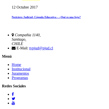
12 Octubre 2017
Noticiero Judicial: Cápsula Educativa – ¿Qué es una foja?
Compañia 1140,
Santiago,
CHILE
E-Mail:
tvpjud@pjud.cl
Menú
Home
Institucional
Juramentos
Programas
Redes Sociales