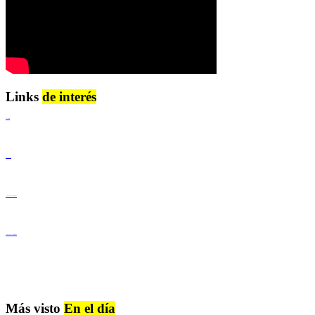
Links
de interés
Lenguaje Claro
Derechos Humanos
Igualdad de Género y No Discriminación
Igualdad de Género y No Discriminación
Más visto
En el día