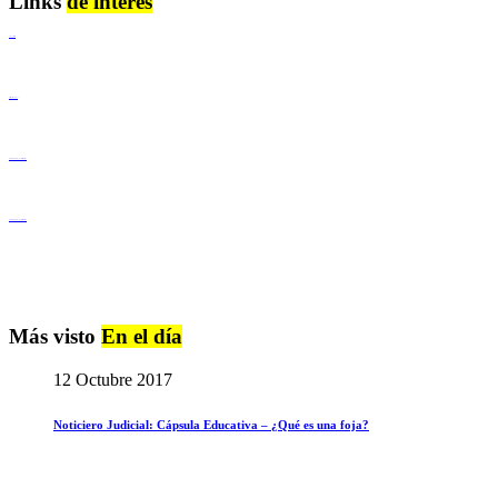
Links
de interés
Lenguaje Claro
Derechos Humanos
Igualdad de Género y No Discriminación
Igualdad de Género y No Discriminación
Más visto
En el día
12 Octubre 2017
Noticiero Judicial: Cápsula Educativa – ¿Qué es una foja?