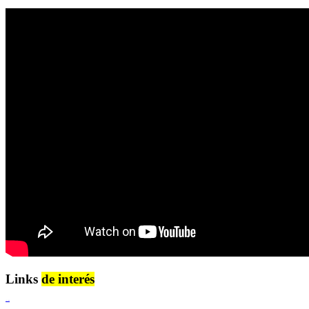
Links
de interés
Lenguaje Claro