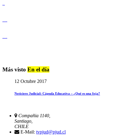
Derechos Humanos
Igualdad de Género y No Discriminación
Igualdad de Género y No Discriminación
Más visto
En el día
12 Octubre 2017
Noticiero Judicial: Cápsula Educativa – ¿Qué es una foja?
Compañia 1140,
Santiago,
CHILE
E-Mail:
tvpjud@pjud.cl