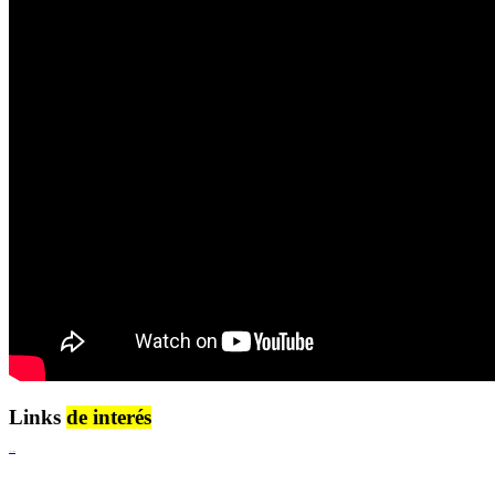
Links
de interés
Lenguaje Claro