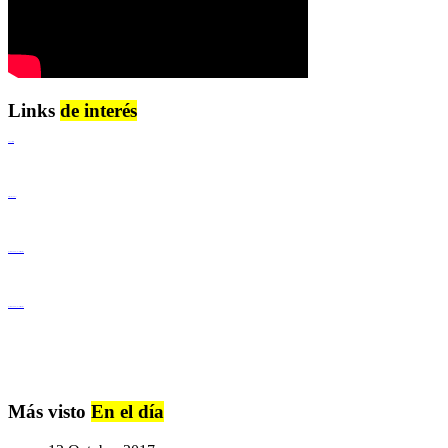
Links
de interés
Lenguaje Claro
Derechos Humanos
Igualdad de Género y No Discriminación
Igualdad de Género y No Discriminación
Más visto
En el día