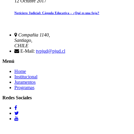
12 Octubre 2017
Noticiero Judicial: Cápsula Educativa – ¿Qué es una foja?
Compañia 1140,
Santiago,
CHILE
E-Mail:
tvpjud@pjud.cl
Menú
Home
Institucional
Juramentos
Programas
Redes Sociales