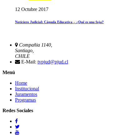
12 Octubre 2017
Noticiero Judicial: Cápsula Educativa – ¿Qué es una foja?
Compañia 1140,
Santiago,
CHILE
E-Mail:
tvpjud@pjud.cl
Menú
Home
Institucional
Juramentos
Programas
Redes Sociales