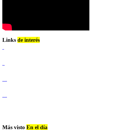
Links
de interés
Lenguaje Claro
Derechos Humanos
Igualdad de Género y No Discriminación
Igualdad de Género y No Discriminación
Más visto
En el día