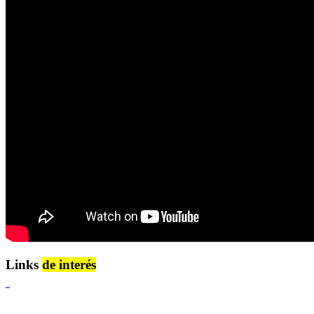
Links
de interés
Lenguaje Claro