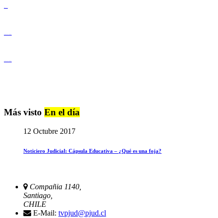
Derechos Humanos
Igualdad de Género y No Discriminación
Igualdad de Género y No Discriminación
Más visto
En el día
12 Octubre 2017
Noticiero Judicial: Cápsula Educativa – ¿Qué es una foja?
Compañia 1140,
Santiago,
CHILE
E-Mail:
tvpjud@pjud.cl