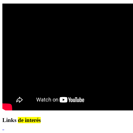
Links
de interés
Lenguaje Claro