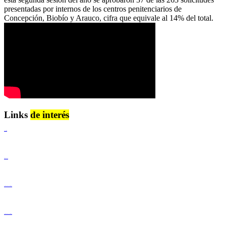
presentadas por internos de los centros penitenciarios de
Concepción, Biobío y Arauco, cifra que equivale al 14% del total.
Links
de interés
Lenguaje Claro
Derechos Humanos
Igualdad de Género y No Discriminación
Igualdad de Género y No Discriminación