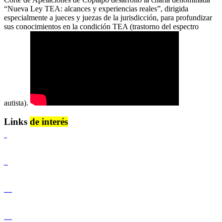
“Nueva Ley TEA: alcances y experiencias reales”, dirigida
especialmente a jueces y juezas de la jurisdicción, para profundizar
sus conocimientos en la condición TEA (trastorno del espectro
autista).
Links
de interés
Lenguaje Claro
Derechos Humanos
Igualdad de Género y No Discriminación
Igualdad de Género y No Discriminación