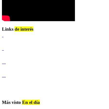
Links
de interés
Lenguaje Claro
Derechos Humanos
Igualdad de Género y No Discriminación
Igualdad de Género y No Discriminación
Más visto
En el día