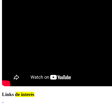
Links
de interés
Lenguaje Claro