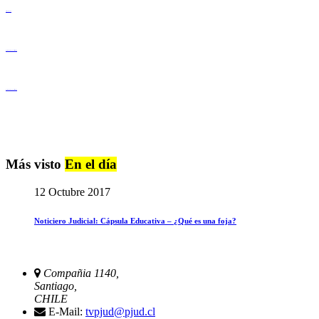
Derechos Humanos
Igualdad de Género y No Discriminación
Igualdad de Género y No Discriminación
Más visto
En el día
12 Octubre 2017
Noticiero Judicial: Cápsula Educativa – ¿Qué es una foja?
Compañia 1140,
Santiago,
CHILE
E-Mail:
tvpjud@pjud.cl