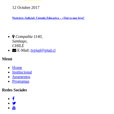
12 Octubre 2017
Noticiero Judicial: Cápsula Educativa – ¿Qué es una foja?
Compañia 1140,
Santiago,
CHILE
E-Mail:
tvpjud@pjud.cl
Menú
Home
Institucional
Juramentos
Programas
Redes Sociales