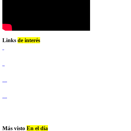
Links
de interés
Lenguaje Claro
Derechos Humanos
Igualdad de Género y No Discriminación
Igualdad de Género y No Discriminación
Más visto
En el día