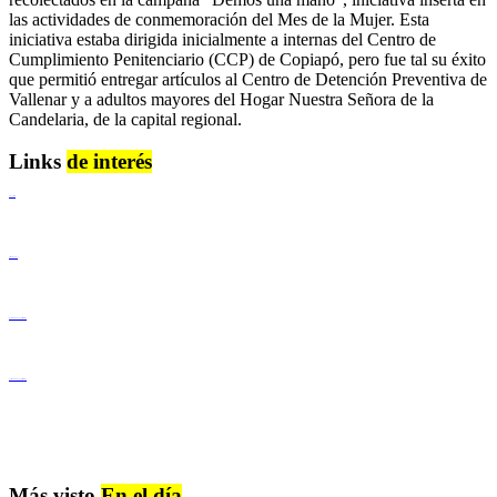
las actividades de conmemoración del Mes de la Mujer. Esta
iniciativa estaba dirigida inicialmente a internas del Centro de
Cumplimiento Penitenciario (CCP) de Copiapó, pero fue tal su éxito
que permitió entregar artículos al Centro de Detención Preventiva de
Vallenar y a adultos mayores del Hogar Nuestra Señora de la
Candelaria, de la capital regional.
Links
de interés
Lenguaje Claro
Derechos Humanos
Igualdad de Género y No Discriminación
Igualdad de Género y No Discriminación
Más visto
En el día