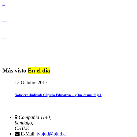
Derechos Humanos
Igualdad de Género y No Discriminación
Igualdad de Género y No Discriminación
Más visto
En el día
12 Octubre 2017
Noticiero Judicial: Cápsula Educativa – ¿Qué es una foja?
Compañia 1140,
Santiago,
CHILE
E-Mail:
tvpjud@pjud.cl