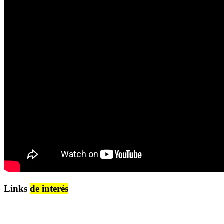
Links
de interés
Lenguaje Claro