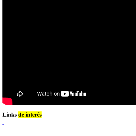
Links
de interés
Lenguaje Claro