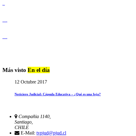
Derechos Humanos
Igualdad de Género y No Discriminación
Igualdad de Género y No Discriminación
Más visto
En el día
12 Octubre 2017
Noticiero Judicial: Cápsula Educativa – ¿Qué es una foja?
Compañia 1140,
Santiago,
CHILE
E-Mail:
tvpjud@pjud.cl