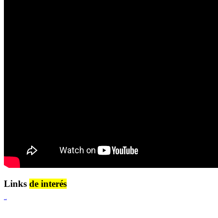
Links
de interés
Lenguaje Claro