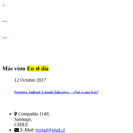
Derechos Humanos
Igualdad de Género y No Discriminación
Igualdad de Género y No Discriminación
Más visto
En el día
12 Octubre 2017
Noticiero Judicial: Cápsula Educativa – ¿Qué es una foja?
Compañia 1140,
Santiago,
CHILE
E-Mail:
tvpjud@pjud.cl