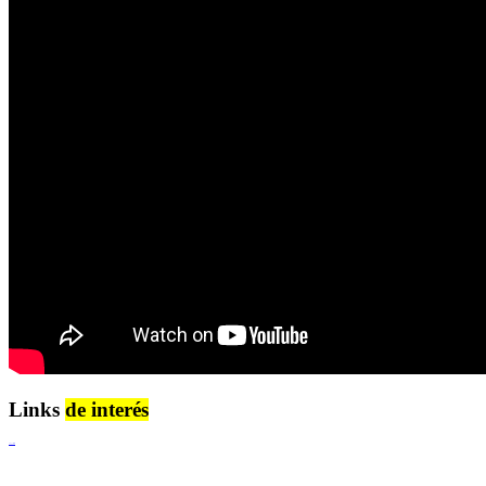
Links
de interés
Lenguaje Claro