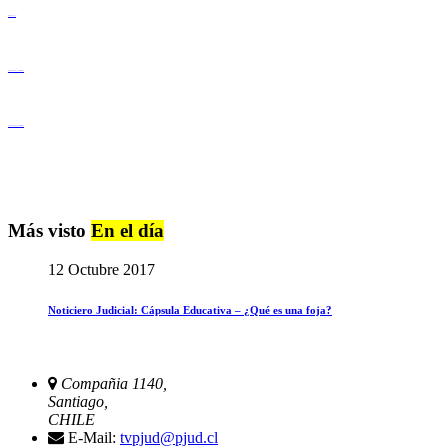
Derechos Humanos
Igualdad de Género y No Discriminación
Igualdad de Género y No Discriminación
Más visto
En el día
12 Octubre 2017
Noticiero Judicial: Cápsula Educativa – ¿Qué es una foja?
Compañia 1140,
Santiago,
CHILE
E-Mail:
tvpjud@pjud.cl