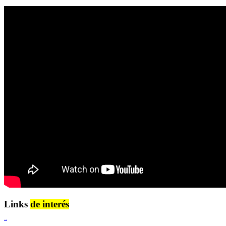
Links
de interés
Lenguaje Claro