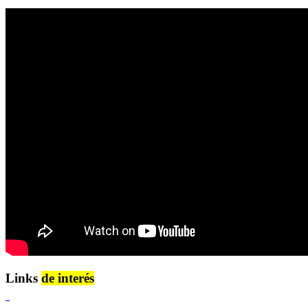
Links
de interés
Lenguaje Claro