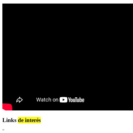
Links
de interés
Lenguaje Claro