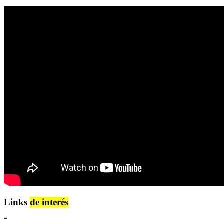
Links
de interés
Lenguaje Claro