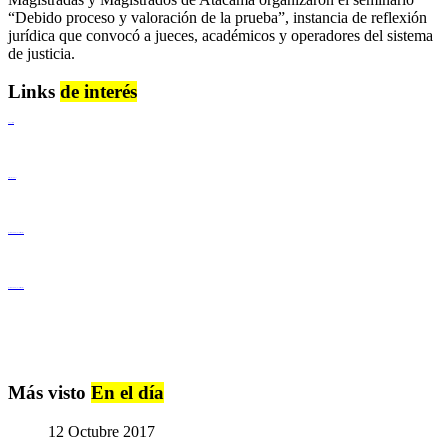
“Debido proceso y valoración de la prueba”, instancia de reflexión
jurídica que convocó a jueces, académicos y operadores del sistema
de justicia.
Links
de interés
Lenguaje Claro
Derechos Humanos
Igualdad de Género y No Discriminación
Igualdad de Género y No Discriminación
Más visto
En el día
12 Octubre 2017