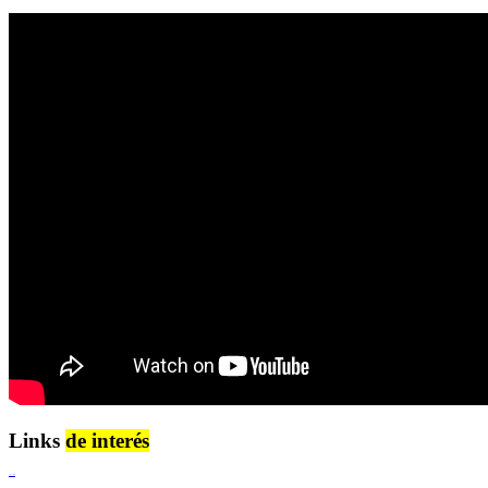
Links
de interés
Lenguaje Claro