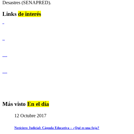
Desastres (SENAPRED).
Links
de interés
Lenguaje Claro
Derechos Humanos
Igualdad de Género y No Discriminación
Igualdad de Género y No Discriminación
Más visto
En el día
12 Octubre 2017
Noticiero Judicial: Cápsula Educativa – ¿Qué es una foja?